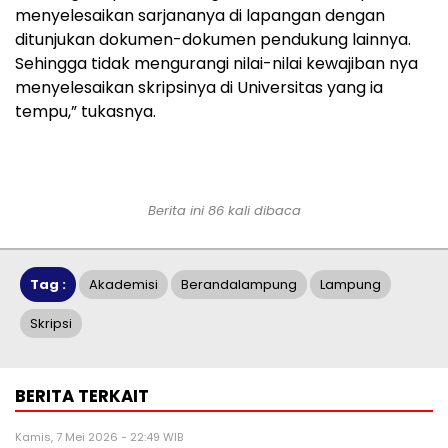
menyelesaikan sarjananya di lapangan dengan
ditunjukan dokumen-dokumen pendukung lainnya.
Sehingga tidak mengurangi nilai-nilai kewajiban nya
menyelesaikan skripsinya di Universitas yang ia
tempu,” tukasnya.
Berita ini 86 kali dibaca
Tag :
Akademisi
Berandalampung
Lampung
Skripsi
BERITA TERKAIT
Kamis, 7 Mei 2026 - 22:49 WIB