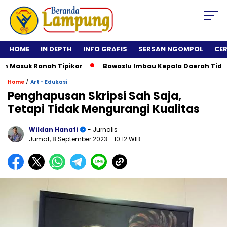
HOME
IN DEPTH
INFO GRAFIS
SERSAN NGOMPOL
CE
asuk Ranah Tipikor
Bawaslu Imbau Kepala Daerah Tidak Roll
/
Home
Art - Edukasi
Penghapusan Skripsi Sah Saja,
Tetapi Tidak Mengurangi Kualitas
Wildan Hanafi
- Jurnalis
Jumat, 8 September 2023
- 10:12 WIB