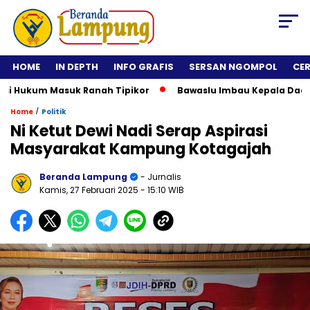
HOME
IN DEPTH
INFO GRAFIS
SERSAN NGOMPOL
CE
Hukum Masuk Ranah Tipikor
Bawaslu Imbau Kepala Daerah Tid
/
Home
Politik
Ni Ketut Dewi Nadi Serap Aspirasi
Masyarakat Kampung Kotagajah
Beranda Lampung
- Jurnalis
Kamis, 27 Februari 2025
- 15:10 WIB