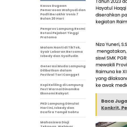
Tahun 2023 da
Kasus Dugaan
Hayatul Haqqi
Pemerasan Wahyudi dan
diserahkan pa
Padli Berakhir Vonis 7
Bulan 20 Hari
kegiatan Raim
Pemprov Lampung Resmi
Rotasi Pejabat Tinggi
Pratama
Niza Yuneri, 
Malam Nanti di TikTok,
mengatakan, 
Syair Lebaran Bersama
Isbedy dan Syaifudin
siswi SMK PGRI
mewakili Prov
Generasi Muda Lampung
Dilibatkan dalam
Raimuna ke XI
Festival Tari Cangget
yang dilaksan
ke awak media
Kopi Keliling di Lampung
Fest Warnai Dinamika
Ekonomi Rakyat
Baca Juga 
PKD Lampung Dimulai
Konkrit, P
Hari Ini, Isbedy dan
Dzafira Tampil Sabtu
Mahasiswa Diuji
Tekanan, Webinar