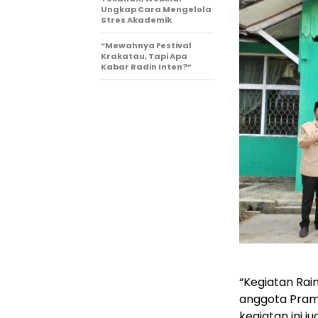
Ungkap Cara Mengelola
Stres Akademik
“Mewahnya Festival
Krakatau, Tapi Apa
Kabar Radin Inten?”
“Kegiatan Ra
anggota Pram
kegiatan ini j