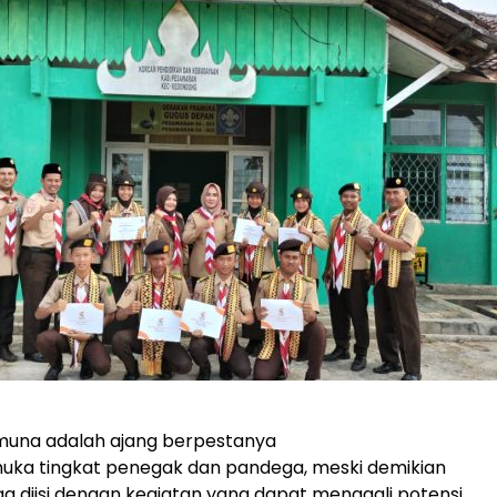
imuna adalah ajang berpestanya
uka tingkat penegak dan pandega, meski demikian
uga diisi dengan kegiatan yang dapat menggali potensi