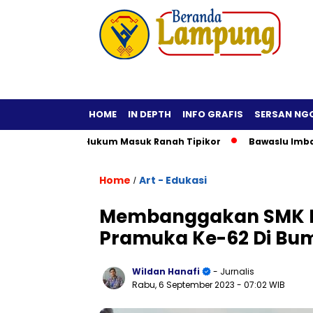
HOME
IN DEPTH
INFO GRAFIS
SERSAN NG
raktisi Hukum Masuk Ranah Tipikor
Bawaslu Imbau Kepala Da
Home
Art - Edukasi
/
Membanggakan SMK PG
Pramuka Ke-62 Di Bu
Wildan Hanafi
- Jurnalis
Rabu, 6 September 2023
- 07:02 WIB