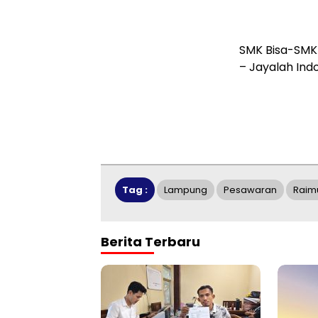
SMK Bisa-SMK
– Jayalah Indo
Tag :
Lampung
Pesawaran
Raim
Berita Terbaru