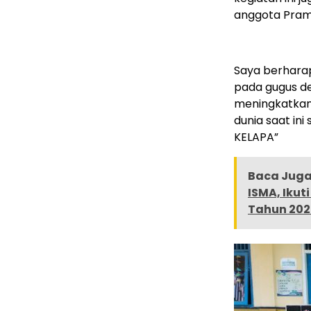
anggota Pram
Saya berhara
pada gugus de
meningkatkan
dunia saat in
KELAPA”
Baca Juga 
ISMA, Ikut
Tahun 202