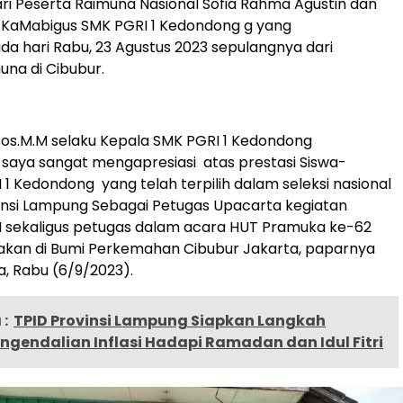
ri Peserta Raimuna Nasional Sofia Rahma Agustin dan
 KaMabigus SMK PGRI 1 Kedondong g yang
da hari Rabu, 23 Agustus 2023 sepulangnya dari
una di Cibubur.
S.Sos.M.M selaku Kepala SMK PGRI 1 Kedondong
saya sangat mengapresiasi atas prestasi Siswa-
 1 Kedondong yang telah terpilih dalam seleksi nasional
insi Lampung Sebagai Petugas Upacarta kegiatan
I sekaligus petugas dalam acara HUT Pramuka ke-62
akan di Bumi Perkemahan Cibubur Jakarta, paparnya
, Rabu (6/9/2023).
:
TPID Provinsi Lampung Siapkan Langkah
engendalian Inflasi Hadapi Ramadan dan Idul Fitri