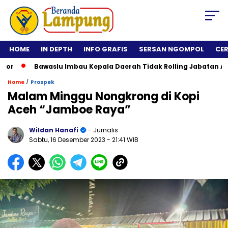
HOME
IN DEPTH
INFO GRAFIS
SERSAN NGOMPOL
CE
Bawaslu Imbau Kepala Daerah Tidak Rolling Jabatan ASN Jel
/
Home
Prospek
Malam Minggu Nongkrong di Kopi
Aceh “Jamboe Raya”
Wildan Hanafi
- Jurnalis
Sabtu, 16 Desember 2023
- 21:41 WIB