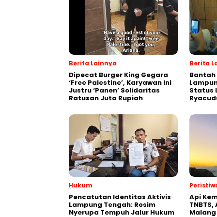
Berita Lainnya
Berita L
Dipecat Burger King Gegara
Bantah
‘Free Palestine’, Karyawan Ini
Lampun
Justru ‘Panen’ Solidaritas
Status
Ratusan Juta Rupiah
Ryacud
Hukum
Peristiw
Pencatutan Identitas Aktivis
Api Kem
Lampung Tengah: Rosim
TNBTS, 
Nyerupa Tempuh Jalur Hukum
Malang