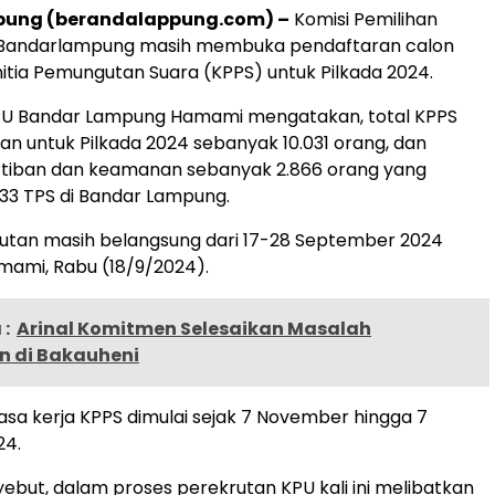
ung (berandalappung.com) –
Komisi Pemilihan
Bandarlampung masih membuka pendaftaran calon
tia Pemungutan Suara (KPPS) untuk Pilkada 2024.
PU Bandar Lampung Hamami mengatakan, total KPPS
an untuk Pilkada 2024 sebanyak 10.031 orang, dan
rtiban dan keamanan sebanyak 2.866 orang yang
.433 TPS di Bandar Lampung.
utan masih belangsung dari 17-28 September 2024
amami, Rabu (18/9/2024).
:
Arinal Komitmen Selesaikan Masalah
 di Bakauheni
a kerja KPPS dimulai sejak 7 November hingga 7
24.
ut, dalam proses perekrutan KPU kali ini melibatkan