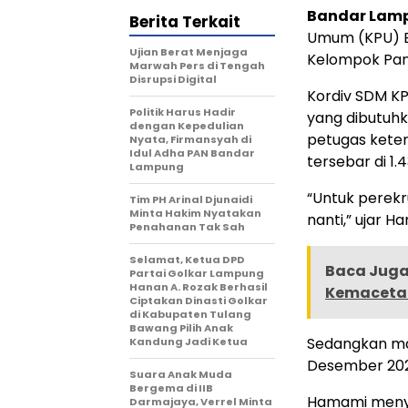
Bandar Lamp
Berita Terkait
Umum (KPU) 
Ujian Berat Menjaga
Kelompok Pani
Marwah Pers di Tengah
Disrupsi Digital
Kordiv SDM K
Politik Harus Hadir
yang dibutuhk
dengan Kepedulian
petugas kete
Nyata, Firmansyah di
Idul Adha PAN Bandar
tersebar di 1
Lampung
“Untuk perekr
Tim PH Arinal Djunaidi
Minta Hakim Nyatakan
nanti,” ujar H
Penahanan Tak Sah
Selamat, Ketua DPD
Baca Juga 
Partai Golkar Lampung
Hanan A. Rozak Berhasil
Kemacetan
Ciptakan Dinasti Golkar
di Kabupaten Tulang
Bawang Pilih Anak
Sedangkan mas
Kandung Jadi Ketua
Desember 20
Suara Anak Muda
Bergema di IIB
Hamami menyeb
Darmajaya, Verrel Minta