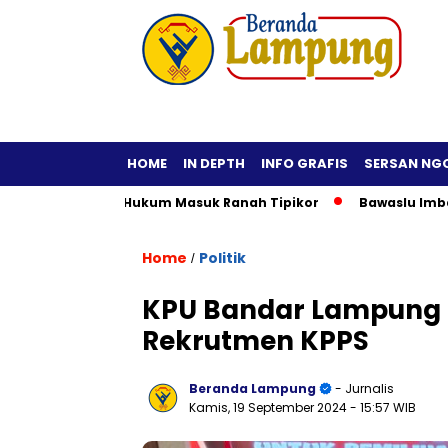
HOME
IN DEPTH
INFO GRAFIS
SERSAN NG
if, Praktisi Hukum Masuk Ranah Tipikor
Bawaslu Imbau Kepa
Home
Politik
/
KPU Bandar Lampung P
Rekrutmen KPPS
Beranda Lampung
- Jurnalis
Kamis, 19 September 2024
- 15:57 WIB