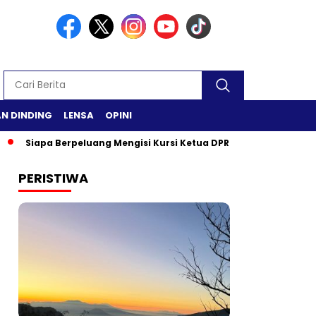
N DINDING
LENSA
OPINI
iapa Berpeluang Mengisi Kursi Ketua DPR RI?
Safari Ramadan
PERISTIWA