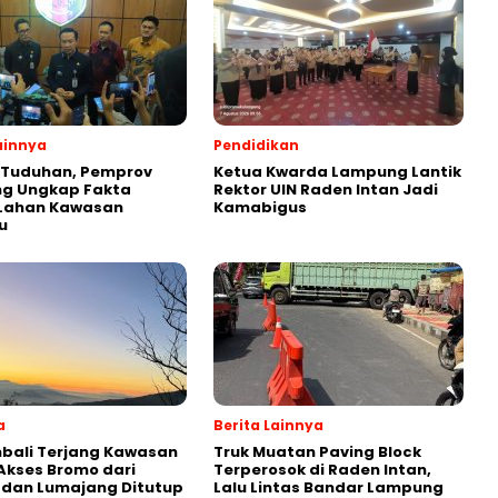
ainnya
Pendidikan
 Tuduhan, Pemprov
Ketua Kwarda Lampung Lantik
g Ungkap Fakta
Rektor UIN Raden Intan Jadi
 Lahan Kawasan
Kamabigus
u
a
Berita Lainnya
bali Terjang Kawasan
Truk Muatan Paving Block
Akses Bromo dari
Terperosok di Raden Intan,
 dan Lumajang Ditutup
Lalu Lintas Bandar Lampung