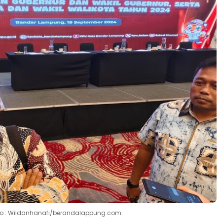
o : Wildanhanafi/berandalappung.com