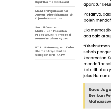
Bijak Bermedia Sosial
aparatur kelu
Menteri Pigai soal Feri
Pasalnya, dal
Amsari Dipolisikan: Kritik
Dijamin Konstitusi
boleh mendaft
Soroti Gerakan
Dia memastik
Makzulkan Presiden
Prabowo, KNPI Prestasi
ada calo atau
Pemerintahan Nyata
“Direkrutmen 
PT TUN Menangkan Kubu
Slamet Ariyadi Atas
sebab pengum
Sengketa PB IKA PMII
kecamatan. S
mendaftar seb
keterlibatan 
jelas Hamami.
Baca Juga 
Berikan P
Mahasisw