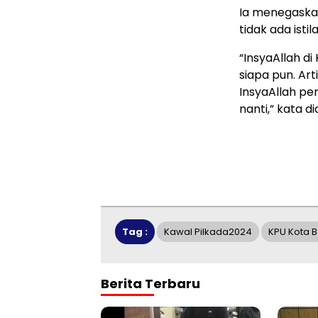
Ia menegaskan
tidak ada istila
“InsyaAllah d
siapa pun. Ar
InsyaAllah pe
nanti,” kata di
Tag :
Kawal Pilkada2024
KPU Kota 
Berita Terbaru