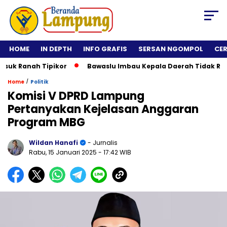
HOME
IN DEPTH
INFO GRAFIS
SERSAN NGOMPOL
CE
 Ranah Tipikor
Bawaslu Imbau Kepala Daerah Tidak Rolling 
/
Home
Politik
Komisi V DPRD Lampung
Pertanyakan Kejelasan Anggaran
Program MBG
Wildan Hanafi
- Jurnalis
Rabu, 15 Januari 2025
- 17:42 WIB