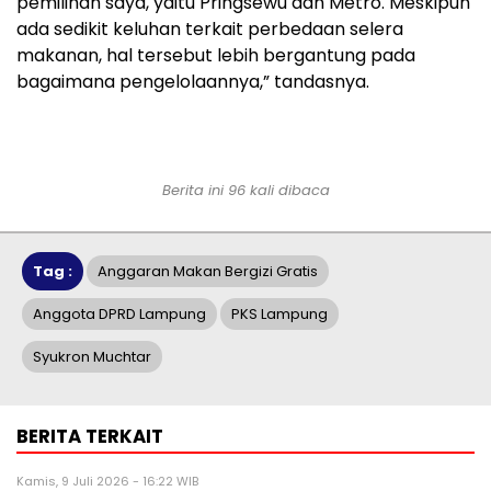
pemilihan saya, yaitu Pringsewu dan Metro. Meskipun
ada sedikit keluhan terkait perbedaan selera
makanan, hal tersebut lebih bergantung pada
bagaimana pengelolaannya,” tandasnya.
Berita ini 96 kali dibaca
Tag :
Anggaran Makan Bergizi Gratis
Anggota DPRD Lampung
PKS Lampung
Syukron Muchtar
BERITA TERKAIT
Kamis, 9 Juli 2026 - 16:22 WIB