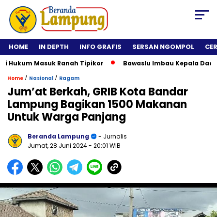
HOME
IN DEPTH
INFO GRAFIS
SERSAN NGOMPOL
CE
Hukum Masuk Ranah Tipikor
Bawaslu Imbau Kepala Daerah Tid
/
/
Home
Nasional
Ragam
Jum’at Berkah, GRIB Kota Bandar
Lampung Bagikan 1500 Makanan
Untuk Warga Panjang
Beranda Lampung
- Jurnalis
Jumat, 28 Juni 2024
- 20:01 WIB