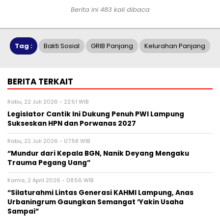
Berita ini 483 kali dibaca
Tag :
Bakti Sosial
GRIB Panjang
Kelurahan Panjang
BERITA TERKAIT
Rabu, 22 Juli 2026 - 22:51 WIB
Legislator Cantik Ini Dukung Penuh PWI Lampung
Sukseskan HPN dan Porwanas 2027
Rabu, 22 Juli 2026 - 07:58 WIB
“Mundur dari Kepala BGN, Nanik Deyang Mengaku
Trauma Pegang Uang”
Kamis, 2 April 2026 - 08:56 WIB
“Silaturahmi Lintas Generasi KAHMI Lampung, Anas
Urbaningrum Gaungkan Semangat ‘Yakin Usaha
Sampai”