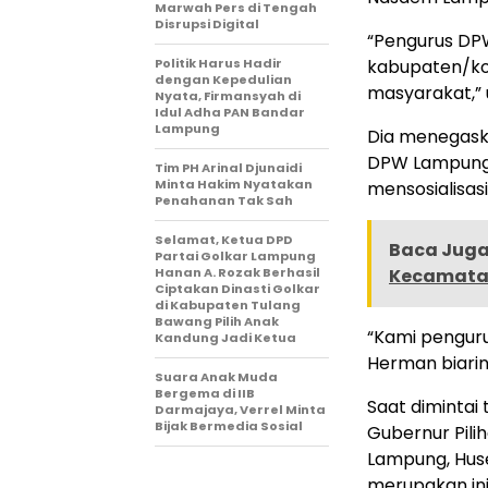
Marwah Pers di Tengah
Disrupsi Digital
“Pengurus DP
Politik Harus Hadir
kabupaten/ko
dengan Kepedulian
masyarakat,” u
Nyata, Firmansyah di
Idul Adha PAN Bandar
Lampung
Dia menegaskan
DPW Lampung 
Tim PH Arinal Djunaidi
Minta Hakim Nyatakan
mensosialisas
Penahanan Tak Sah
Selamat, Ketua DPD
Baca Juga 
Partai Golkar Lampung
Hanan A. Rozak Berhasil
Kecamatan
Ciptakan Dinasti Golkar
di Kabupaten Tulang
Bawang Pilih Anak
“Kami pengur
Kandung Jadi Ketua
Herman biarin
Suara Anak Muda
Bergema di IIB
Saat dimintai
Darmajaya, Verrel Minta
Bijak Bermedia Sosial
Gubernur Pilih
Lampung, Hus
merupakan inis