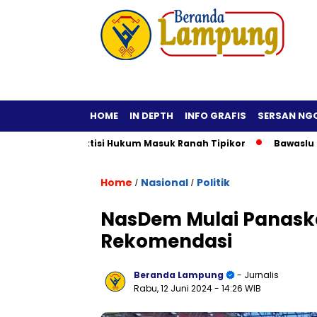
HOME
IN DEPTH
INFO GRAFIS
SERSAN NG
ktif, Praktisi Hukum Masuk Ranah Tipikor
Bawaslu Imbau Ke
Home
Nasional
Politik
/
/
NasDem Mulai Panask
Rekomendasi
Beranda Lampung
- Jurnalis
Rabu, 12 Juni 2024
- 14:26 WIB