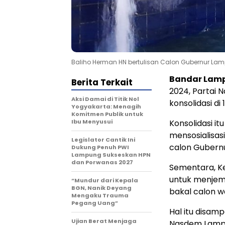
Baliho Herman HN bertulisan Calon Gubernur Lam
Bandar Lamp
Berita Terkait
2024, Partai
Aksi Damai di Titik Nol
konsolidasi d
Yogyakarta: Menagih
Komitmen Publik untuk
Ibu Menyusui
Konsolidasi it
mensosialisa
Legislator Cantik Ini
calon Gubern
Dukung Penuh PWI
Lampung Sukseskan HPN
dan Porwanas 2027
Sementara, K
untuk menjem
“Mundur dari Kepala
BGN, Nanik Deyang
bakal calon w
Mengaku Trauma
Pegang Uang”
Hal itu disam
Ujian Berat Menjaga
Nasdem Lampu