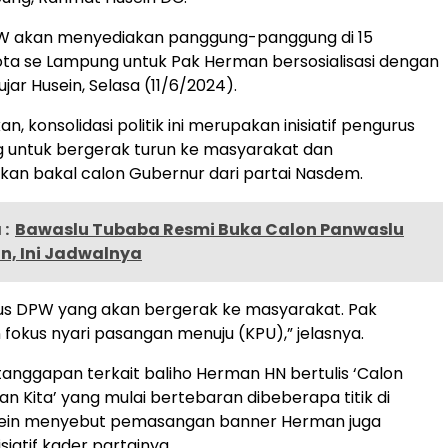
W akan menyediakan panggung-panggung di 15
ta se Lampung untuk Pak Herman bersosialisasi dengan
jar Husein, Selasa (11/6/2024).
, konsolidasi politik ini merupakan inisiatif pengurus
untuk bergerak turun ke masyarakat dan
ikan bakal calon Gubernur dari partai Nasdem.
:
Bawaslu Tubaba Resmi Buka Calon Panwaslu
, Ini Jadwalnya
us DPW yang akan bergerak ke masyarakat. Pak
 fokus nyari pasangan menuju (KPU),” jelasnya.
 tanggapan terkait baliho Herman HN bertulis ‘Calon
an Kita’ yang mulai bertebaran dibeberapa titik di
ein menyebut pemasangan banner Herman juga
iatif kader partainya.