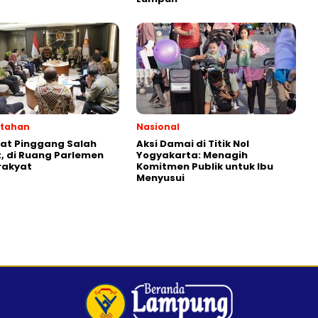
ntahan
Nasional
kat Pinggang Salah
Aksi Damai di Titik Nol
 di Ruang Parlemen
Yogyakarta: Menagih
rakyat
Komitmen Publik untuk Ibu
Menyusui