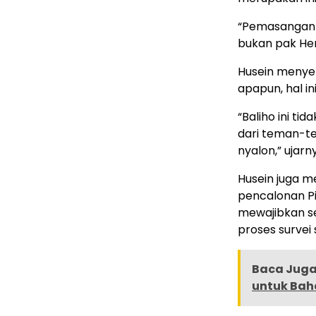
“Pemasangan b
bukan pak Her
Husein menyeb
apapun, hal i
“Baliho ini ti
dari teman-t
nyalon,” ujarn
Husein juga 
pencalonan Pi
mewajibkan se
proses survei 
Baca Juga 
untuk Bah