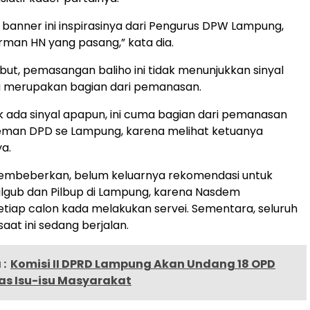
anner ini inspirasinya dari Pengurus DPW Lampung,
man HN yang pasang,” kata dia.
ut, pemasangan baliho ini tidak menunjukkan sinyal
ni merupakan bagian dari pemanasan.
dak ada sinyal apapun, ini cuma bagian dari pemanasan
eman DPD se Lampung, karena melihat ketuanya
ya.
membeberkan, belum keluarnya rekomendasi untuk
lgub dan Pilbup di Lampung, karena Nasdem
tiap calon kada melakukan servei. Sementara, seluruh
saat ini sedang berjalan.
:
Komisi II DPRD Lampung Akan Undang 18 OPD
as Isu-isu Masyarakat