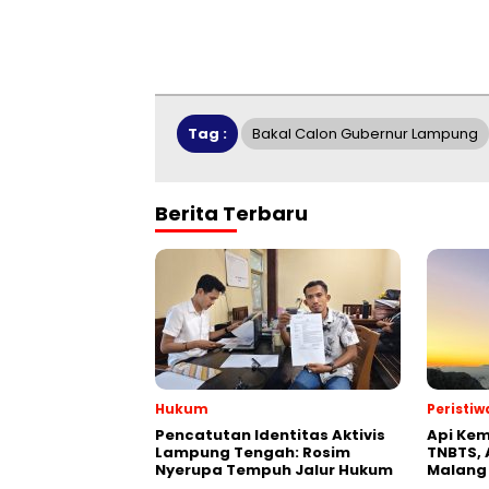
Tag :
Bakal Calon Gubernur Lampung
Berita Terbaru
Hukum
Peristiw
Pencatutan Identitas Aktivis
Api Kem
Lampung Tengah: Rosim
TNBTS, 
Nyerupa Tempuh Jalur Hukum
Malang