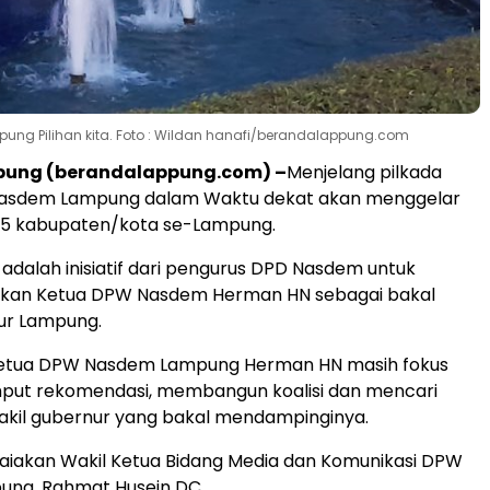
pung Pilihan kita. Foto : Wildan hanafi/berandalappung.com
ung (berandalappung.com) –
Menjelang pilkada
 Nasdem Lampung dalam Waktu dekat akan menggelar
i 15 kabupaten/kota se-Lampung.
u adalah inisiatif dari pengurus DPD Nasdem untuk
sikan Ketua DPW Nasdem Herman HN sebagai bakal
ur Lampung.
etua DPW Nasdem Lampung Herman HN masih fokus
put rekomendasi, membangun koalisi dan mencari
akil gubernur yang bakal mendampinginya.
paiakan Wakil Ketua Bidang Media dan Komunikasi DPW
ng, Rahmat Husein DC.