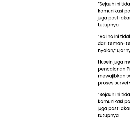
“Sejauh ini ti
komunikasi pol
juga pasti aka
tutupnya.
“Baliho ini ti
dari teman-t
nyalon,” ujarn
Husein juga 
pencalonan Pi
mewajibkan se
proses survei 
“Sejauh ini ti
komunikasi pol
juga pasti aka
tutupnya.