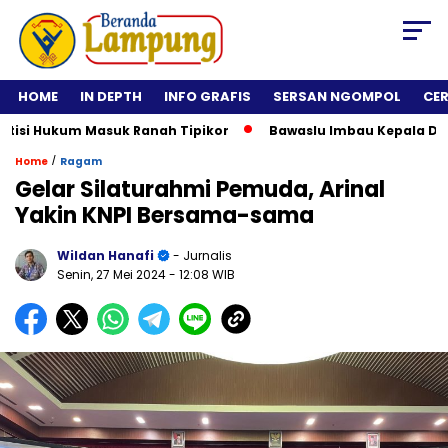
HOME
IN DEPTH
INFO GRAFIS
SERSAN NGOMPOL
CE
i Hukum Masuk Ranah Tipikor
Bawaslu Imbau Kepala Daerah T
/
Home
Ragam
Gelar Silaturahmi Pemuda, Arinal
Yakin KNPI Bersama-sama
Wildan Hanafi
- Jurnalis
Senin, 27 Mei 2024
- 12:08 WIB