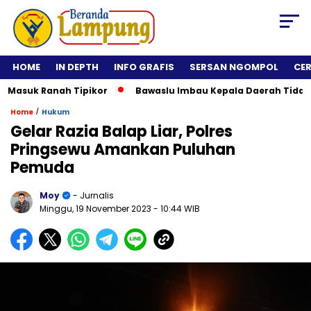
HOME
IN DEPTH
INFO GRAFIS
SERSAN NGOMPOL
CE
suk Ranah Tipikor
Bawaslu Imbau Kepala Daerah Tidak Rolli
/
Home
Hukum
Gelar Razia Balap Liar, Polres
Pringsewu Amankan Puluhan
Pemuda
Moy
- Jurnalis
Minggu, 19 November 2023
- 10:44 WIB