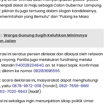
menjadi dasar ia maju sebagai Calon Gubernur Lampung.
pikiran itu juga tertuang dalam slogan kandidasinya,
Pemerintahan yang Bemutu” dan “Pulang ke Masa
:
Warga Gunung Sugih Keluhkan Minimnya
n Jalan
asi ini seratus persen diinisiasi dan dibiayai oleh relawan
 royong. Panitia juga melakukan fundrising melalui
 Mandiri
1140028234840
, an. M. Faisol Sapik. Konfirmasi
 dikirim ke nomor
082183696555
.
it acara deklarasi ini, masyarakat dapat menghubungi
 yaitu:
0878-9972-0118
(Yondri),
0821-7656-6661
812-7020-6943
(Nadif).
i ini sekaligus ingin menunjukkan sikap politik Umar