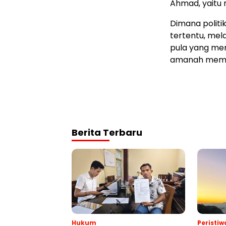
Ahmad, yaitu 
Dimana politi
tertentu, mel
pula yang men
amanah memim
Berita Terbaru
Hukum
Peristiw