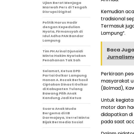
Ujian Berat Menjaga
Marwah Pers di Tengah
Kemudian aca
Disrupsi Digital
tradisional s
Politik Harus Hadir
Termasuk juga
dengan Kepedulian
Nyata, Firmansyah di
Lampung”.
Idul Adha PAN Bandar
Lampung
Baca Juga 
Tim PH Arinal Djunaidi
Minta Hakim Nyatakan
Jurnalisme
Penahanan Tak Sah
Selamat, Ketua DPD
Perkiraan pese
Partai Golkar Lampung
Hanan A. Rozak Berhasil
masyarakat u
Ciptakan Dinasti Golkar
(Bolmad), Kaw
di Kabupaten Tulang
Bawang Pilih Anak
Kandung Jadi Ketua
Untuk kegiata
motor dan hadi
Suara Anak Muda
Bergema di IIB
didapatkan d
Darmajaya, Verrel Minta
pada saat aca
Bijak Bermedia Sosial
Dalam pidat