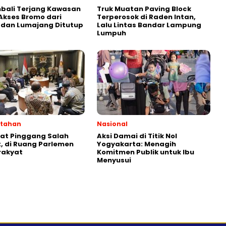
bali Terjang Kawasan
Truk Muatan Paving Block
Akses Bromo dari
Terperosok di Raden Intan,
 dan Lumajang Ditutup
Lalu Lintas Bandar Lampung
Lumpuh
ntahan
Nasional
kat Pinggang Salah
Aksi Damai di Titik Nol
 di Ruang Parlemen
Yogyakarta: Menagih
rakyat
Komitmen Publik untuk Ibu
Menyusui