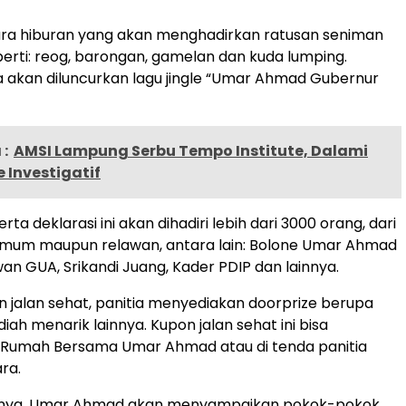
ra hiburan yang akan menghadirkan ratusan seniman
eperti: reog, barongan, gamelan dan kuda lumping.
 akan diluncurkan lagu jingle “Umar Ahmad Gubernur
:
AMSI Lampung Serbu Tempo Institute, Dalami
 Investigatif
rta deklarasi ini akan dihadiri lebih dari 3000 orang, dari
mum maupun relawan, antara lain: Bolone Umar Ahmad
an GUA, Srikandi Juang, Kader PDIP dan lainnya.
n jalan sehat, panitia menyediakan doorprize berupa
ah menarik lainnya. Kupon jalan sehat ini bisa
i Rumah Bersama Umar Ahmad atau di tenda panitia
ra.
onya, Umar Ahmad akan menyampaikan pokok-pokok