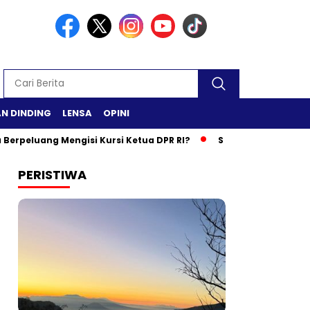
N DINDING
LENSA
OPINI
ang Mengisi Kursi Ketua DPR RI?
Safari Ramadan di Lamteng
PERISTIWA