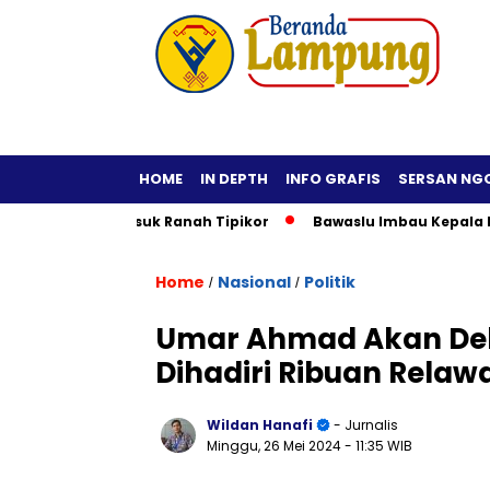
HOME
IN DEPTH
INFO GRAFIS
SERSAN NG
i Hukum Masuk Ranah Tipikor
Bawaslu Imbau Kepala Daerah T
Home
Nasional
Politik
/
/
Umar Ahmad Akan Dek
Dihadiri Ribuan Relaw
Wildan Hanafi
- Jurnalis
Minggu, 26 Mei 2024
- 11:35 WIB