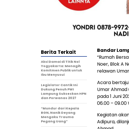
Bandar Lamp
Berita Terkait
“Rumah Bersam
Aksi Damai di Titik Nol
Noer, Blok A N
Yogyakarta: Menagih
relawan Umar
Komitmen Publik untuk
Ibu Menyusui
Acara bertajuk
Legislator Cantik Ini
Umar Ahmad u
Dukung Penuh PWI
Lampung Sukseskan HPN
pada 1 Juni 2
dan Porwanas 2027
06.00 – 09.00 
“Mundur dari Kepala
BGN, Nanik Deyang
Kegiatan akan
Mengaku Trauma
Adipura, dilan
Pegang Uang”
Ahmad.