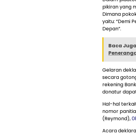
pikiran yang 
Dimana pokok 
yaitu: “Demi 
Depan”.
Baca Juga 
Peneranga
Gelaran deklar
secara gotong
rekening Bank
donatur dapat
Hal-hal terka
nomor panitia,
(Reymond),
0
Acara deklaras