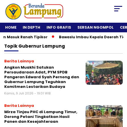
HOME
IN DEPTH
INFO GRAFIS
SERSAN NGOMPOL
CE
 Masuk Ranah Tipikor
Bawaslu Imbau Kepala Daerah Tidak Ro
Topik
Gubernur Lampung
Berita Lainnya
Angkon Muakhi Satukan
Persaudaraan Adat, PYM SPDB
Pangeran Edward Syah Pernong dan
Gubernur Lampung Teguhkan
Komitmen Lestarikan Budaya
Kamis, 9 Juli 2026 - 19:01 WIB
Berita Lainnya
Mirza Tinjau PHC di Lampung Timur,
Dorong Petani Tingkatkan Hasil
Panen dan Kesejahteraan