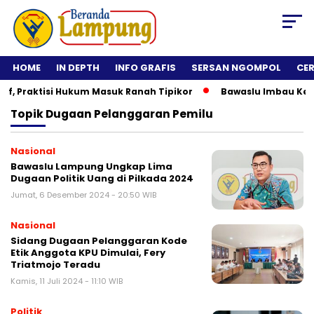
HOME
IN DEPTH
INFO GRAFIS
SERSAN NGOMPOL
CE
 Praktisi Hukum Masuk Ranah Tipikor
Bawaslu Imbau Kepala 
Topik
Dugaan Pelanggaran Pemilu
Nasional
Bawaslu Lampung Ungkap Lima
Dugaan Politik Uang di Pilkada 2024
Jumat, 6 Desember 2024 - 20:50 WIB
Nasional
Sidang Dugaan Pelanggaran Kode
Etik Anggota KPU Dimulai, Fery
Triatmojo Teradu
Kamis, 11 Juli 2024 - 11:10 WIB
Politik