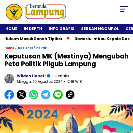
HOME
IN DEPTH
INFO GRAFIS
SERSAN NGOMPOL
CE
um Masuk Ranah Tipikor
Bawaslu Imbau Kepala Daerah Tidak
/
/
Home
Nasional
Politik
Keputusan MK (Mestinya) Mengubah
Peta Politik Pilgub Lampung
Wildan Hanafi
- Jurnalis
Minggu, 25 Agustus 2024
- 12:18 WIB