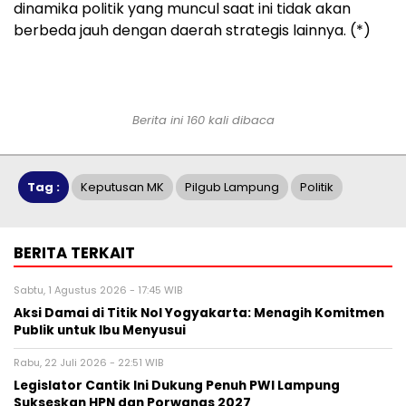
dinamika politik yang muncul saat ini tidak akan
berbeda jauh dengan daerah strategis lainnya. (*)
Berita ini 160 kali dibaca
Tag :
Keputusan MK
Pilgub Lampung
Politik
BERITA TERKAIT
Sabtu, 1 Agustus 2026 - 17:45 WIB
Aksi Damai di Titik Nol Yogyakarta: Menagih Komitmen
Publik untuk Ibu Menyusui
Rabu, 22 Juli 2026 - 22:51 WIB
Legislator Cantik Ini Dukung Penuh PWI Lampung
Sukseskan HPN dan Porwanas 2027