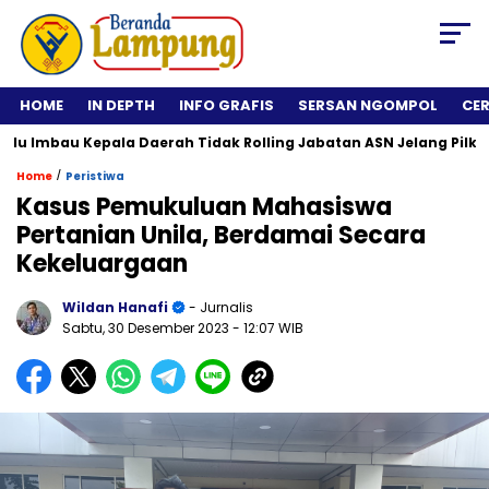
HOME
IN DEPTH
INFO GRAFIS
SERSAN NGOMPOL
CE
Imbau Kepala Daerah Tidak Rolling Jabatan ASN Jelang Pilkada 
/
Home
Peristiwa
Kasus Pemukuluan Mahasiswa
Pertanian Unila, Berdamai Secara
Kekeluargaan
Wildan Hanafi
- Jurnalis
Sabtu, 30 Desember 2023
- 12:07 WIB