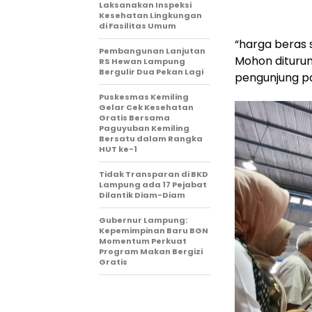
Laksanakan Inspeksi
Kesehatan Lingkungan
di Fasilitas Umum
“harga beras 
Pembangunan Lanjutan
Mohon diturun
RS Hewan Lampung
Bergulir Dua Pekan Lagi
pengunjung pas
Puskesmas Kemiling
Gelar Cek Kesehatan
Gratis Bersama
Paguyuban Kemiling
Bersatu dalam Rangka
HUT ke-1
Tidak Transparan di BKD
Lampung ada 17 Pejabat
Dilantik Diam-Diam
Gubernur Lampung:
Kepemimpinan Baru BGN
Momentum Perkuat
Program Makan Bergizi
Gratis