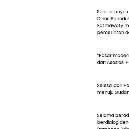
Saat ditanya 
Dinas Perindu
Fatmawaty me
pemerintah d
“Pasar modern
dari Asosiasi P
Selesai dari 
menuju Gudan
Selama berada
berdialog den