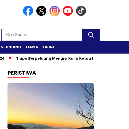
N DINDING
LENSA
OPINI
apa Berpeluang Mengisi Kursi Ketua DPR RI?
Safari Ramadan 
PERISTIWA