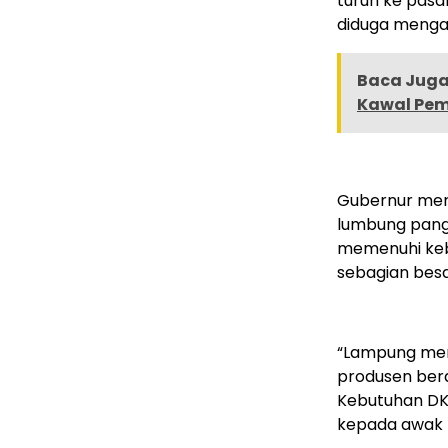
turun ke pasa
diduga mengal
Baca Juga 
Kawal Pe
Gubernur men
lumbung panga
memenuhi keb
sebagian besa
“Lampung mem
produsen bera
Kebutuhan DKI
kepada awak m