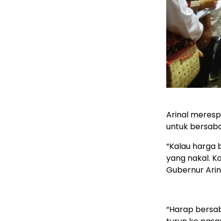
Arinal meres
untuk bersaba
“Kalau harga b
yang nakal. Ka
Gubernur Arin
“Harap bersaba