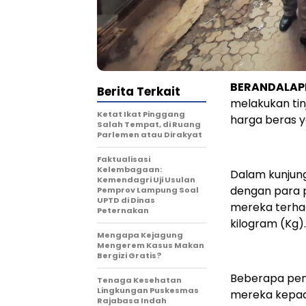
BERANDALA
Berita Terkait
melakukan tin
Ketat Ikat Pinggang
harga beras y
Salah Tempat, di Ruang
Parlemen atau Dirakyat
Faktualisasi
Kelembagaan:
Dalam kunjung
Kemendagri Uji Usulan
dengan para 
Pemprov Lampung Soal
UPTD di Dinas
mereka terha
Peternakan
kilogram (Kg).
Mengapa Kejagung
Mengerem Kasus Makan
Bergizi Gratis?
Beberapa pen
Tenaga Kesehatan
Lingkungan Puskesmas
mereka kepada
Rajabasa Indah