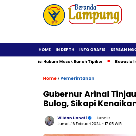
HOME
IN DEPTH
INFO GRAFIS
SERSAN NG
f, Praktisi Hukum Masuk Ranah Tipikor
Bawaslu Imbau Kepal
Home
Pemerintahan
/
Gubernur Arinal Tinj
Bulog, Sikapi Kenaika
Wildan Hanafi
- Jurnalis
Jumat, 16 Februari 2024
- 17:05 WIB