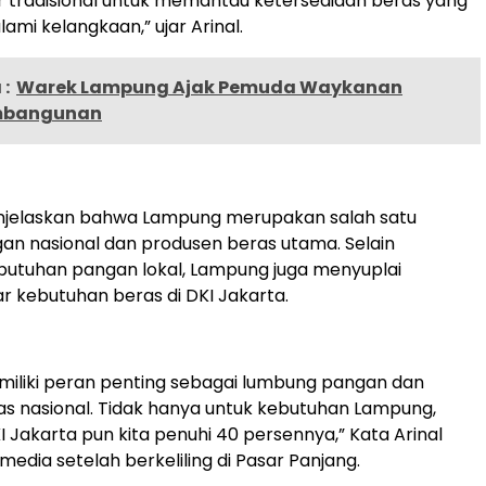
r tradisional untuk memantau ketersediaan beras yang
ami kelangkaan,” ujar Arinal.
:
Warek Lampung Ajak Pemuda Waykanan
mbangunan
jelaskan bahwa Lampung merupakan salah satu
n nasional dan produsen beras utama. Selain
utuhan pangan lokal, Lampung juga menyuplai
r kebutuhan beras di DKI Jakarta.
iliki peran penting sebagai lumbung pangan dan
s nasional. Tidak hanya untuk kebutuhan Lampung,
 Jakarta pun kita penuhi 40 persennya,” Kata Arinal
edia setelah berkeliling di Pasar Panjang.