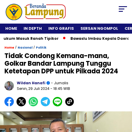
HOME
IN DEPTH
INFO GRAFIS
SERSAN NGOMPOL
CE
kum Masuk Ranah Tipikor
Bawaslu Imbau Kepala Daerah Tidak
/
/
Home
Nasional
Politik
Tidak Condong Kemana-mana,
Golkar Bandar Lampung Tunggu
Ketetapan DPP untuk Pilkada 2024
Wildan Hanafi
- Jurnalis
Senin, 29 Juli 2024
- 18:45 WIB