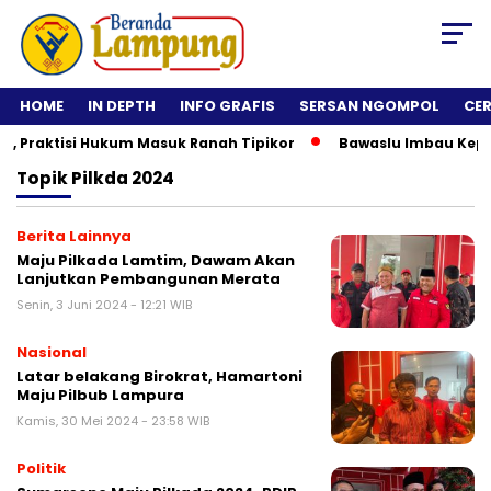
HOME
IN DEPTH
INFO GRAFIS
SERSAN NGOMPOL
CE
Praktisi Hukum Masuk Ranah Tipikor
Bawaslu Imbau Kepala D
Topik
Pilkda 2024
Berita Lainnya
Maju Pilkada Lamtim, Dawam Akan
Lanjutkan Pembangunan Merata
Senin, 3 Juni 2024 - 12:21 WIB
Nasional
Latar belakang Birokrat, Hamartoni
Maju Pilbub Lampura
Kamis, 30 Mei 2024 - 23:58 WIB
Politik