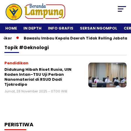
HOME
IN DEPTH
INFO GRAFIS
SERSAN NGOMPOL
CE
kor
Bawaslu Imbau Kepala Daerah Tidak Rolling Jabatan AS
Topik
#geknologi
Pendidikan
Didukung Hibah Riset Rusia, UIN
Raden Intan–TSU Uji Perban
Nanomaterial di RSUD Dadi
Tjokrodipo
Jumat, 28 November 2025 - 07:00 WIB
PERISTIWA