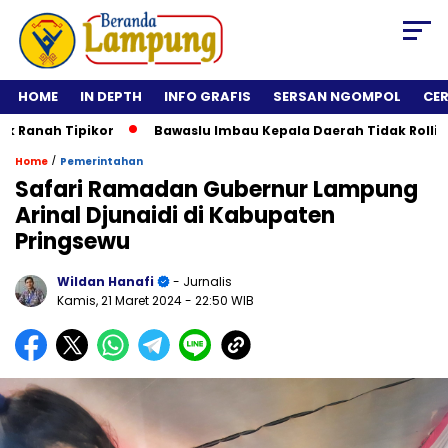
HOME
IN DEPTH
INFO GRAFIS
SERSAN NGOMPOL
CE
h Tipikor
Bawaslu Imbau Kepala Daerah Tidak Rolling Jabat
/
Home
Pemerintahan
Safari Ramadan Gubernur Lampung
Arinal Djunaidi di Kabupaten
Pringsewu
Wildan Hanafi
- Jurnalis
Kamis, 21 Maret 2024
- 22:50 WIB