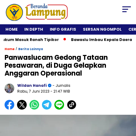
HOME
IN DEPTH
INFO GRAFIS
SERSAN NGOMPOL
CE
um Masuk Ranah Tipikor
Bawaslu Imbau Kepala Daerah Tidak 
/
Home
Berita Lainnya
Panwaslucam Gedong Tataan
Pesawaran, di Duga Gelapkan
Anggaran Operasional
Wildan Hanafi
- Jurnalis
Rabu, 7 Juni 2023
- 21:47 WIB