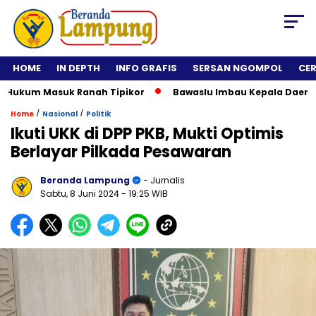
HOME
IN DEPTH
INFO GRAFIS
SERSAN NGOMPOL
CE
ukum Masuk Ranah Tipikor
Bawaslu Imbau Kepala Daerah Tida
/
/
Home
Nasional
Politik
Ikuti UKK di DPP PKB, Mukti Optimis
Berlayar Pilkada Pesawaran
Beranda Lampung
- Jurnalis
Sabtu, 8 Juni 2024
- 19:25 WIB