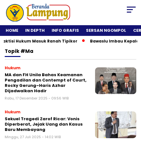
HOME
IN DEPTH
INFO GRAFIS
SERSAN NGOMPOL
CE
ktisi Hukum Masuk Ranah Tipikor
Bawaslu Imbau Kepala Daer
Topik
#ma
Hukum
MA dan FH Unila Bahas Keamanan
Pengadilan dan Contempt of Court,
Rocky Gerung–Haris Azhar
Dijadwalkan Hadir
Rabu, 17 Desember 2025 - 09:56 WIB
Hukum
Sekuel Tragedi Zarof Ricar: Vonis
Diperberat, Jejak Uang dan Kasus
Baru Membayang
Minggu, 27 Juli 2025 - 14:02 WIB