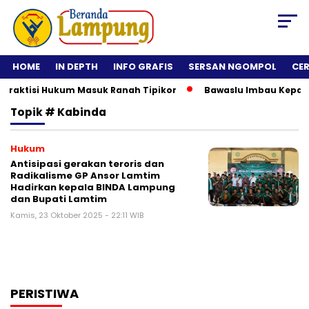
HOME
IN DEPTH
INFO GRAFIS
SERSAN NGOMPOL
CE
raktisi Hukum Masuk Ranah Tipikor
Bawaslu Imbau Kepala Da
Topik
# Kabinda
Hukum
Antisipasi gerakan teroris dan
Radikalisme GP Ansor Lamtim
Hadirkan kepala BINDA Lampung
dan Bupati Lamtim
Kamis, 23 Oktober 2025 - 22:11 WIB
PERISTIWA