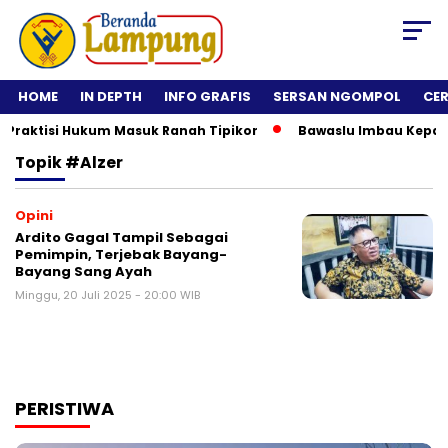
HOME
IN DEPTH
INFO GRAFIS
SERSAN NGOMPOL
CE
raktisi Hukum Masuk Ranah Tipikor
Bawaslu Imbau Kepala Da
Topik
#alzer
Opini
Ardito Gagal Tampil Sebagai
Pemimpin, Terjebak Bayang-
Bayang Sang Ayah
Minggu, 20 Juli 2025 - 20:00 WIB
PERISTIWA