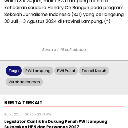
waktu 3 x 24 jam, maka PWI Lampung menolak
kehadiran saudara Hendry Ch Bangun pada program
Sekolah Jurnalisme Indonesia (SJI) yang berlangsung
30 Juli – 3 Agustus 2024 di Provinsi Lampung. (*)
Berita ini 49 kali dibaca
Tag :
PWI Lampung
PWI Pusat
Terkait Kisruh
Wirahadimumah
BERITA TERKAIT
Rabu, 22 Juli 2026 - 22:51 WIB
Legislator Cantik Ini Dukung Penuh PWI Lampung
Sukseskan HPN dan Porwanas 2027