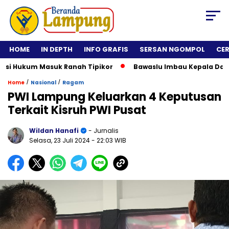
HOME
IN DEPTH
INFO GRAFIS
SERSAN NGOMPOL
CE
 Hukum Masuk Ranah Tipikor
Bawaslu Imbau Kepala Daerah Ti
/
/
Home
Nasional
Ragam
PWI Lampung Keluarkan 4 Keputusan
Terkait Kisruh PWI Pusat
Wildan Hanafi
- Jurnalis
Selasa, 23 Juli 2024
- 22:03 WIB