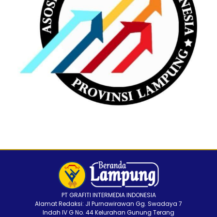
PT GRAFITI INTERMEDIA INDONESIA
Alamat Redaksi: Jl Purnawirawan Gg. Swadaya 7
Indah IV G No. 44 Kelurahan Gunung Terang