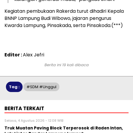
Kegiatan pembukaan Rakerda turut dihadiri Kepala
BNNP Lampung Budi Wibowo, jajaran pengurus
Kwarda Lampung, Pinsakada, serta Pinsakoda.(***)
Editor :
Alex Jefri
Berita ini 19 kali dibaca
Tag :
#SDM #Unggul
BERITA TERKAIT
Selasa, 4 Agustus 2026 - 12:08 WIB
Truk Muatan Paving Block Terperosok di Raden Intan,