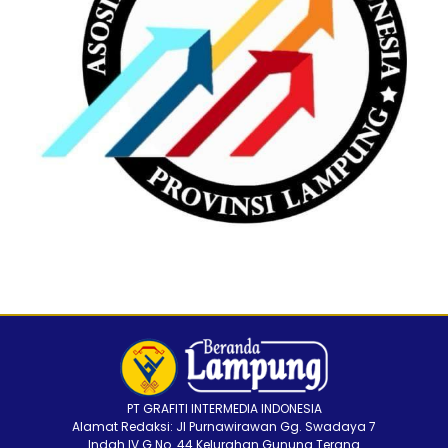
PT GRAFITI INTERMEDIA INDONESIA
Alamat Redaksi: Jl Purnawirawan Gg. Swadaya 7
Indah IV G No. 44 Kelurahan Gunung Terang