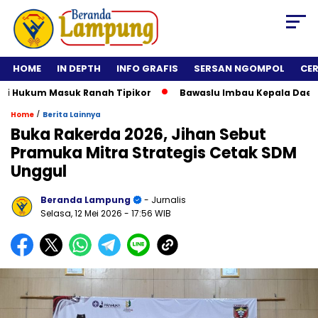
HOME
IN DEPTH
INFO GRAFIS
SERSAN NGOMPOL
CE
 Hukum Masuk Ranah Tipikor
Bawaslu Imbau Kepala Daerah Ti
/
Home
Berita Lainnya
Buka Rakerda 2026, Jihan Sebut
Pramuka Mitra Strategis Cetak SDM
Unggul
Beranda Lampung
- Jurnalis
Selasa, 12 Mei 2026
- 17:56 WIB