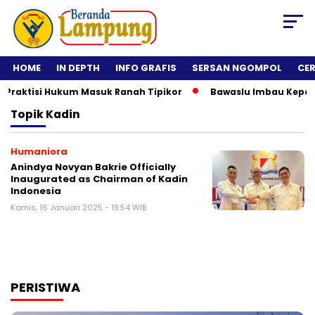
HOME
IN DEPTH
INFO GRAFIS
SERSAN NGOMPOL
CE
raktisi Hukum Masuk Ranah Tipikor
Bawaslu Imbau Kepala Da
Topik
Kadin
Humaniora
Anindya Novyan Bakrie Officially
Inaugurated as Chairman of Kadin
Indonesia
Kamis, 16 Januari 2025 - 19:54 WIB
PERISTIWA