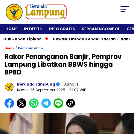
HOME
IN DEPTH
INFO GRAFIS
SERSAN NGOMPOL
CE
k Ranah Tipikor
Bawaslu Imbau Kepala Daerah Tidak Rolling
/
Home
Pemerintahan
Rakor Penanganan Banjir, Pemprov
Lampung Libatkan BBWS hingga
BPBD
Beranda Lampung
- Jurnalis
Kamis, 25 September 2025
- 22:07 WIB