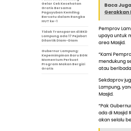
Gelar Cek Kesehatan
Baca Juga 
Gratis Bersama
Gerakkan 
Paguyuban Kemiling
Bersatu dalam Rangka
HUT ke-1
Pemprov Lampu
Tidak Transparan di BKD
upaya untuk 
Lampung ada 17 Pejabat
Dilantik Diam-Diam
area Masjid.
Gubernur Lampung:
“Kami Pempro
Kepemimpinan Baru BGN
Momentum Perkuat
mendukung se
Program Makan Bergizi
atau beribada
Gratis
Sekdaprov ju
Lampung, yang
Masjid.
“Pak Gubernu
ada di Masjid
akan selalu be