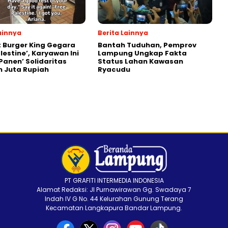
ainnya
Berita Lainnya
 Burger King Gegara
Bantah Tuduhan, Pemprov
lestine’, Karyawan Ini
Lampung Ungkap Fakta
‘Panen’ Solidaritas
Status Lahan Kawasan
 Juta Rupiah
Ryacudu
PT GRAFITI INTERMEDIA INDONESIA
Alamat Redaksi: Jl Purnawirawan Gg. Swadaya 7
Indah IV G No. 44 Kelurahan Gunung Terang
Kecamatan Langkapura Bandar Lampung.