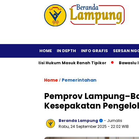
HOME
IN DEPTH
INFO GRAFIS
SERSAN NG
iktif, Praktisi Hukum Masuk Ranah Tipikor
Bawaslu Imbau K
Home
Pemerintahan
/
Pemprov Lampung–Ba
Kesepakatan Pengelol
Beranda Lampung
- Jurnalis
Rabu, 24 September 2025
- 22:02 WIB