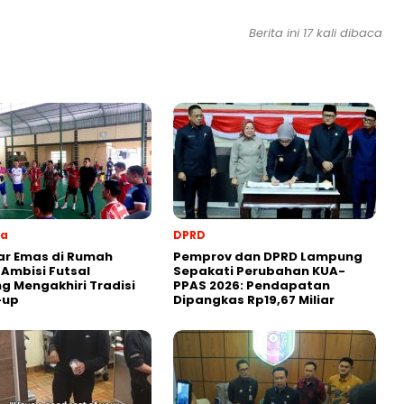
Berita ini 17 kali dibaca
ga
DPRD
ar Emas di Rumah
Pemprov dan DPRD Lampung
: Ambisi Futsal
Sepakati Perubahan KUA-
 Mengakhiri Tradisi
PPAS 2026: Pendapatan
-up
Dipangkas Rp19,67 Miliar