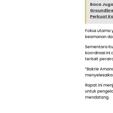
Baca Juga 
Groundbre
Perkuat K
Fokus utama y
keamanan dan l
Sementara itu
koordinasi in
terkait perair
“Bakrie Amana
menyelesaikan
Rapat ini men
untuk pengelo
mendatang.