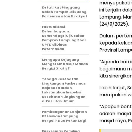
menyepakati s
Ketat Ikat Pinggang
ini terjalin d
Salah Tempat, di Ruang
Lampung, Mari
Parlemen atau Dirakyat
(24/9/2025).
Faktualisasi
Kelembagaan:
Dalam pertem
Kemendagri Uji Usulan
Pemprov Lampung Soal
kepada keluar
UPTD di Dinas
Peternakan
Provinsi Lamp
Mengapa Kejagung
“Agenda hari 
Mengerem Kasus Makan
bagaimana me
Bergizi Gratis?
kita sinergika
Tenaga Kesehatan
Lingkungan Puskesmas
Lebih lanjut,
Rajabasa Indah
Laksanakan Inspeksi
merupakan w
Kesehatan Lingkungan
di Fasilitas Umum
“Apapun bentu
Pembangunan Lanjutan
adalah masjid
RS Hewan Lampung
masjid raya, 
Bergulir Dua Pekan Lagi
Puskesmas Kemiling