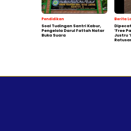
Pendidikan
Berita L
Soal Tudingan Santri Kabur,
Dipecat
Pengelola Darul Fattah Natar
‘Free Pa
Buka Suara
Justru 
Ratusan