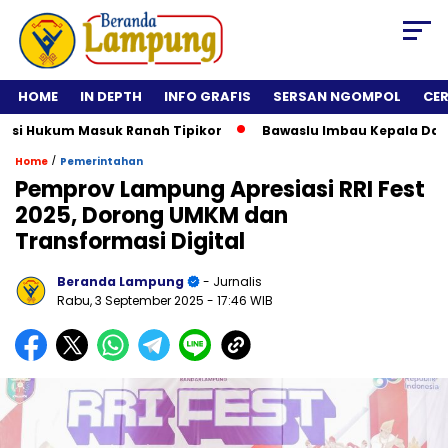
HOME
IN DEPTH
INFO GRAFIS
SERSAN NGOMPOL
CE
 Hukum Masuk Ranah Tipikor
Bawaslu Imbau Kepala Daerah Ti
/
Home
Pemerintahan
Pemprov Lampung Apresiasi RRI Fest
2025, Dorong UMKM dan
Transformasi Digital
Beranda Lampung
- Jurnalis
Rabu, 3 September 2025
- 17:46 WIB