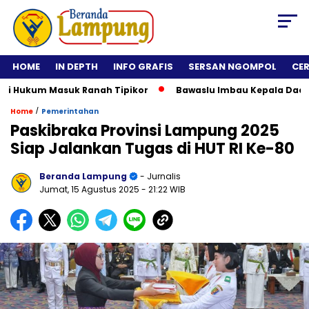
HOME
IN DEPTH
INFO GRAFIS
SERSAN NGOMPOL
CE
Hukum Masuk Ranah Tipikor
Bawaslu Imbau Kepala Daerah Tid
/
Home
Pemerintahan
Paskibraka Provinsi Lampung 2025
Siap Jalankan Tugas di HUT RI Ke-80
Beranda Lampung
- Jurnalis
Jumat, 15 Agustus 2025
- 21:22 WIB