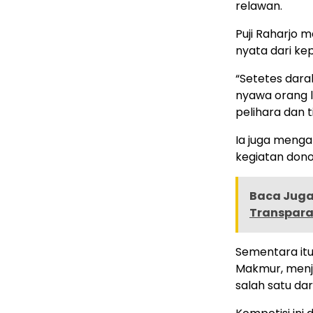
relawan.
Puji Raharjo
nyata dari kep
“Setetes dara
nyawa orang la
pelihara dan 
Ia juga menga
kegiatan dono
Baca Juga 
Transpara
Sementara it
Makmur, menj
salah satu da