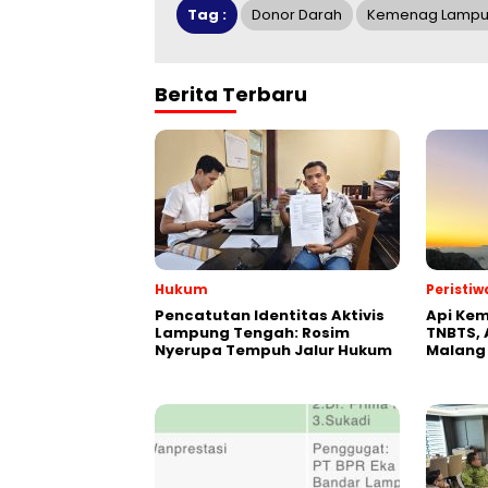
Tag :
Donor Darah
Kemenag Lamp
Berita Terbaru
Hukum
Peristiw
Pencatutan Identitas Aktivis
Api Kem
Lampung Tengah: Rosim
TNBTS, 
Nyerupa Tempuh Jalur Hukum
Malang