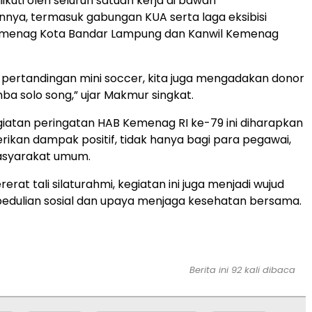
diikuti oleh seluruh satuan kerja di bawah
ya, termasuk gabungan KUA serta laga eksibisi
emenag Kota Bandar Lampung dan Kanwil Kemenag
ain pertandingan mini soccer, kita juga mengadakan donor
ba solo song,” ujar Makmur singkat.
iatan peringatan HAB Kemenag RI ke-79 ini diharapkan
kan dampak positif, tidak hanya bagi para pegawai,
masyarakat umum.
rat tali silaturahmi, kegiatan ini juga menjadi wujud
pedulian sosial dan upaya menjaga kesehatan bersama.
Berita ini 92 kali dibaca