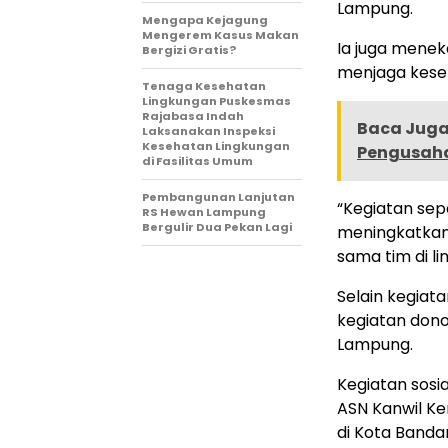
Lampung.
Mengapa Kejagung
Mengerem Kasus Makan
Ia juga menek
Bergizi Gratis?
menjaga keseh
Tenaga Kesehatan
Lingkungan Puskesmas
Rajabasa Indah
Baca Juga 
Laksanakan Inspeksi
Kesehatan Lingkungan
Pengusaha
di Fasilitas Umum
Pembangunan Lanjutan
“Kegiatan sep
RS Hewan Lampung
Bergulir Dua Pekan Lagi
meningkatkan
sama tim di l
Selain kegiata
kegiatan dono
Lampung.
Kegiatan sosia
ASN Kanwil K
di Kota Band