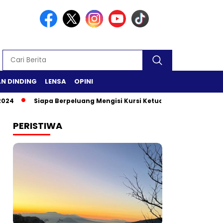
N DINDING
LENSA
OPINI
Siapa Berpeluang Mengisi Kursi Ketua DPR RI?
Safari Ram
PERISTIWA