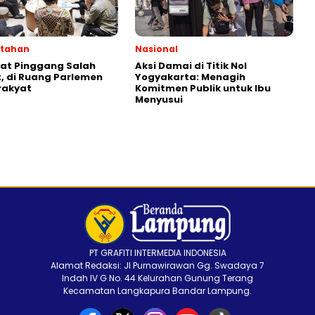
ntahan
Nasional
kat Pinggang Salah
Aksi Damai di Titik Nol
 di Ruang Parlemen
Yogyakarta: Menagih
rakyat
Komitmen Publik untuk Ibu
Menyusui
PT GRAFITI INTERMEDIA INDONESIA
Alamat Redaksi: Jl Purnawirawan Gg. Swadaya 7
Indah IV G No. 44 Kelurahan Gunung Terang
Kecamatan Langkapura Bandar Lampung.