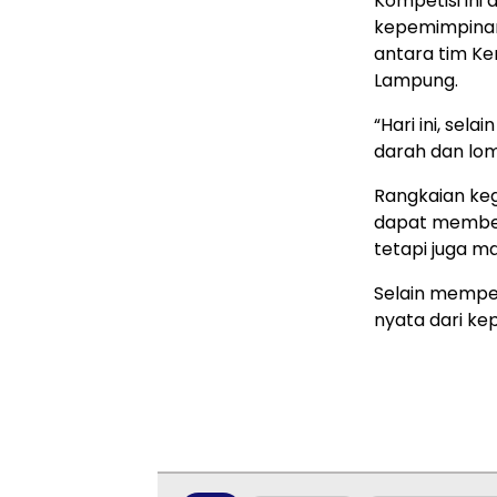
Kompetisi ini 
kepemimpinann
antara tim K
Lampung.
“Hari ini, sel
darah dan lom
Rangkaian keg
dapat memberi
tetapi juga 
Selain mempere
nyata dari ke