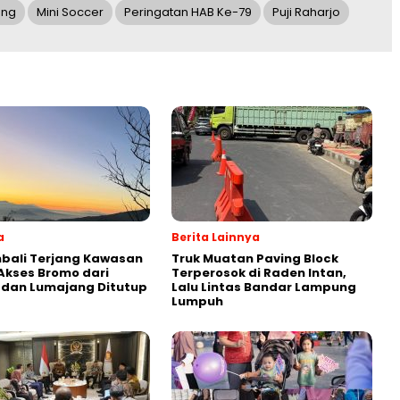
ung
Mini Soccer
Peringatan HAB Ke-79
Puji Raharjo
a
Berita Lainnya
bali Terjang Kawasan
Truk Muatan Paving Block
Akses Bromo dari
Terperosok di Raden Intan,
 dan Lumajang Ditutup
Lalu Lintas Bandar Lampung
Lumpuh