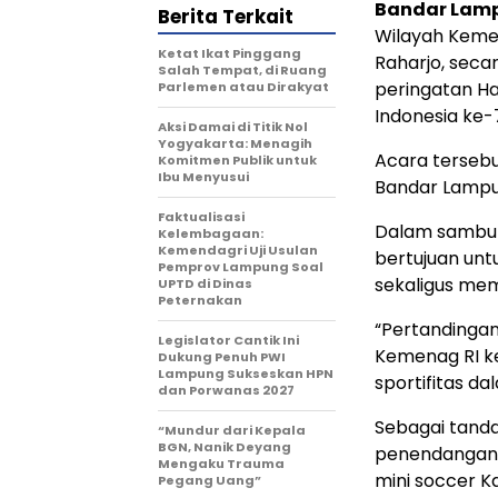
Bandar Lamp
Berita Terkait
Wilayah Keme
Ketat Ikat Pinggang
Raharjo, seca
Salah Tempat, di Ruang
peringatan Ha
Parlemen atau Dirakyat
Indonesia ke-
Aksi Damai di Titik Nol
Yogyakarta: Menagih
Acara terseb
Komitmen Publik untuk
Ibu Menyusui
Bandar Lampun
Faktualisasi
Dalam sambut
Kelembagaan:
Kemendagri Uji Usulan
bertujuan un
Pemprov Lampung Soal
sekaligus me
UPTD di Dinas
Peternakan
“Pertandingan
Legislator Cantik Ini
Kemenag RI k
Dukung Penuh PWI
Lampung Sukseskan HPN
sportifitas d
dan Porwanas 2027
Sebagai tanda
“Mundur dari Kepala
BGN, Nanik Deyang
penendangan 
Mengaku Trauma
mini soccer 
Pegang Uang”