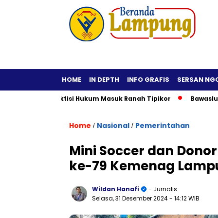
HOME
IN DEPTH
INFO GRAFIS
SERSAN NG
Fiktif, Praktisi Hukum Masuk Ranah Tipikor
Bawaslu Imbau 
Home
Nasional
Pemerintahan
/
/
Mini Soccer dan Dono
ke-79 Kemenag Lamp
Wildan Hanafi
- Jurnalis
Selasa, 31 Desember 2024
- 14:12 WIB