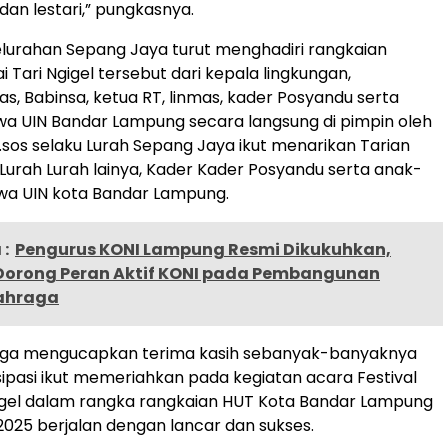
dan lestari,” pungkasnya.
lurahan Sepang Jaya turut menghadiri rangkaian
 Tari Ngigel tersebut dari kepala lingkungan,
s, Babinsa, ketua RT, linmas, kader Posyandu serta
a UIN Bandar Lampung secara langsung di pimpin oleh
S.sos selaku Lurah Sepang Jaya ikut menarikan Tarian
i Lurah Lurah lainya, Kader Kader Posyandu serta anak-
wa UIN kota Bandar Lampung.
:
Pengurus KONI Lampung Resmi Dikukuhkan,
Dorong Peran Aktif KONI pada Pembangunan
ahraga
 juga mengucapkan terima kasih sebanyak-banyaknya
sipasi ikut memeriahkan pada kegiatan acara Festival
igel dalam rangka rangkaian HUT Kota Bandar Lampung
2025 berjalan dengan lancar dan sukses.