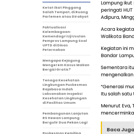
Lampung ikut 
Ketat Ikat Pinggang
peringati HUT
Salah Tempat, di Ruang
Adipura, Mingg
Parlemen atau Dirakyat
Faktualisasi
Acara kegiata
Kelembagaan:
Walikota Ban
Kemendagri Uji Usulan
Pemprov Lampung Soal
UPTD di Dinas
Kegiatan ini 
Peternakan
Bandar Lampun
Mengapa Kejagung
Mengerem Kasus Makan
Sementara itu
Bergizi Gratis?
mengenalkan 
Tenaga Kesehatan
Lingkungan Puskesmas
“Generasi muda
Rajabasa Indah
Itu salah satu
Laksanakan Inspeksi
Kesehatan Lingkungan
di Fasilitas Umum
Menurut Eva,
mencerminkan
Pembangunan Lanjutan
RS Hewan Lampung
Bergulir Dua Pekan Lagi
Baca Juga 
Puskesmas Kemiling