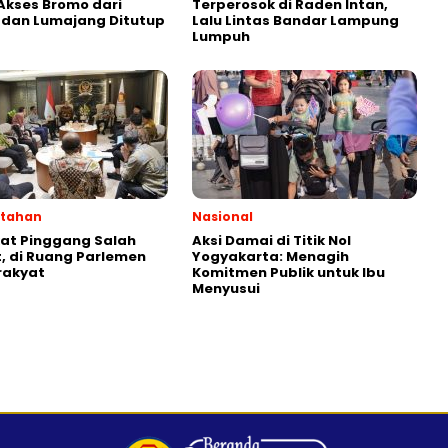
Akses Bromo dari
Terperosok di Raden Intan,
 dan Lumajang Ditutup
Lalu Lintas Bandar Lampung
Lumpuh
ntahan
Nasional
kat Pinggang Salah
Aksi Damai di Titik Nol
 di Ruang Parlemen
Yogyakarta: Menagih
rakyat
Komitmen Publik untuk Ibu
Menyusui