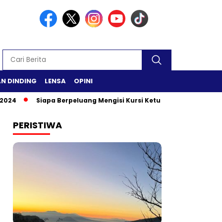
N DINDING
LENSA
OPINI
Siapa Berpeluang Mengisi Kursi Ketua DPR RI?
Safari R
PERISTIWA