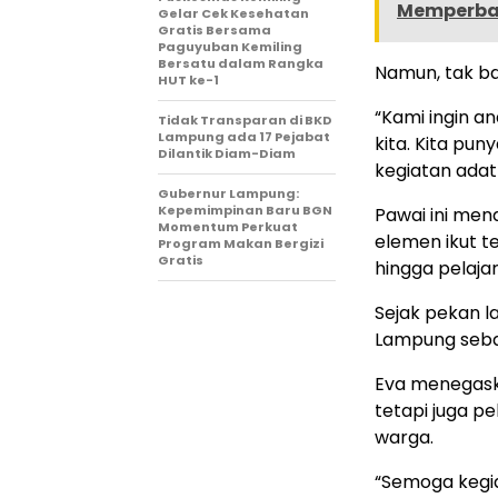
Memperbaik
Gelar Cek Kesehatan
Gratis Bersama
Paguyuban Kemiling
Bersatu dalam Rangka
Namun, tak b
HUT ke-1
“Kami ingin a
Tidak Transparan di BKD
Lampung ada 17 Pejabat
kita. Kita pun
Dilantik Diam-Diam
kegiatan adat 
Gubernur Lampung:
Kepemimpinan Baru BGN
Pawai ini men
Momentum Perkuat
elemen ikut te
Program Makan Bergizi
Gratis
hingga pelajar
Sejak pekan l
Lampung seba
Eva menegaska
tetapi juga p
warga.
“Semoga kegia