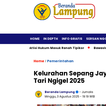
HOME
IN DEPTH
INFO GRAFIS
SERSAN NG
a Fiktif, Praktisi Hukum Masuk Ranah Tipikor
Bawaslu Imba
Home
Pemerintahan
/
Kelurahan Sepang Jay
Tari Ngigel 2025
Beranda Lampung
- Jurnalis
Minggu, 3 Agustus 2025
- 19:19 WIB