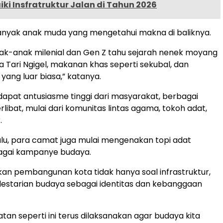
i Insfratruktur Jalan di Tahun 2026
anyak anak muda yang mengetahui makna di baliknya.
nak-anak milenial dan Gen Z tahu sejarah nenek moyang
ya Tari Ngigel, makanan khas seperti sekubal, dan
yang luar biasa,” katanya.
dapat antusiasme tinggi dari masyarakat, berbagai
rlibat, mulai dari komunitas lintas agama, tokoh adat,
.
alu, para camat juga mulai mengenakan topi adat
gai kampanye budaya.
n pembangunan kota tidak hanya soal infrastruktur,
elestarian budaya sebagai identitas dan kebanggaan
tan seperti ini terus dilaksanakan agar budaya kita