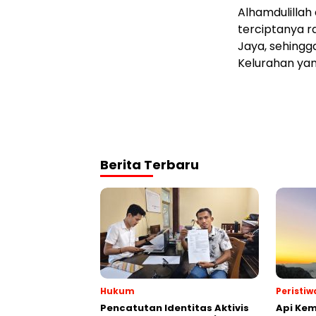
Alhamdulillah
terciptanya 
Jaya, sehingg
Kelurahan yan
Berita Terbaru
Hukum
Peristiw
Pencatutan Identitas Aktivis
Api Kem