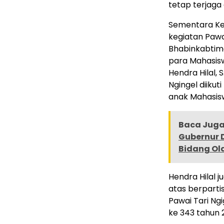
tetap terjaga 
Sementara Ke
kegiatan Pawai
Bhabinkabtima
para Mahasisw
Hendra Hilal, 
Ngingel diikut
anak Mahasis
Baca Juga 
Gubernur 
Bidang Ol
Hendra Hilal
atas berparti
Pawai Tari Ng
ke 343 tahun 