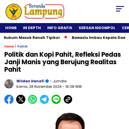
HOME
IN DEPTH
INFO GRAFIS
SERSAN NGOMPOL
CE
ukum Masuk Ranah Tipikor
Bawaslu Imbau Kepala Daerah Tida
/
Home
Politik
Politik dan Kopi Pahit, Refleksi Pedas
Janji Manis yang Berujung Realitas
Pahit
Wildan Hanafi
- Jurnalis
Kamis, 28 November 2024
- 16:08 WIB