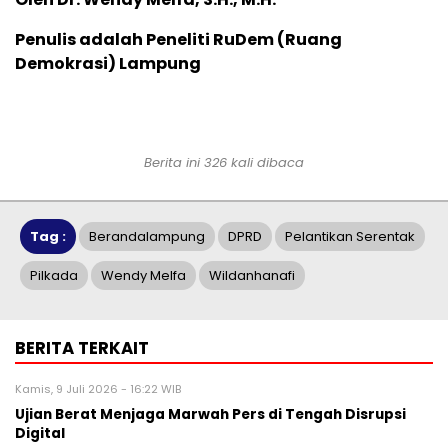
Penulis adalah Peneliti RuDem (Ruang
Demokrasi) Lampung
Berita ini 326 kali dibaca
Tag :
Berandalampung
DPRD
Pelantikan Serentak
Pilkada
Wendy Melfa
Wildanhanafi
BERITA TERKAIT
Kamis, 9 Juli 2026 - 16:22 WIB
Ujian Berat Menjaga Marwah Pers di Tengah Disrupsi
Digital