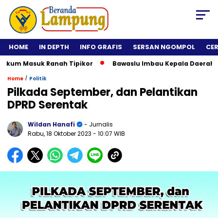
HOME
IN DEPTH
INFO GRAFIS
SERSAN NGOMPOL
CE
 Masuk Ranah Tipikor
Bawaslu Imbau Kepala Daerah Tidak Ro
/
Home
Politik
Pilkada September, dan Pelantikan
DPRD Serentak
Wildan Hanafi
- Jurnalis
Rabu, 18 Oktober 2023
- 10:07 WIB