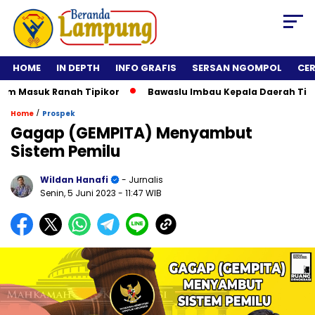
HOME
IN DEPTH
INFO GRAFIS
SERSAN NGOMPOL
CE
um Masuk Ranah Tipikor
Bawaslu Imbau Kepala Daerah Tidak 
/
Home
Prospek
Gagap (GEMPITA) Menyambut
Sistem Pemilu
Wildan Hanafi
- Jurnalis
Senin, 5 Juni 2023
- 11:47 WIB