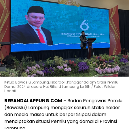
Ketua Bawaslu Lampung, Iskardo P.Panggar dalam Orasi Pemilu
Damai 2024 di acara Hut Rilis.id Lampung ke 6th / Foto : Wildan
Hanafi
BERANDALAPPUNG.COM
– Badan Pengawas Pemilu
(Bawaslu) Lampung mengajak seluruh stake holder
dan media massa untuk berpartisipasi dalam
menciptakan situasi Pemilu yang damai di Provinsi
Lampung.