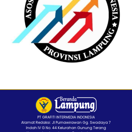
PT GRAFITI INTERMEDIA INDONESIA
Alamat Redaksi: Jl Purnawirawan Gg. Swadaya 7
Indah IV G No. 44 Kelurahan Gunung Terang