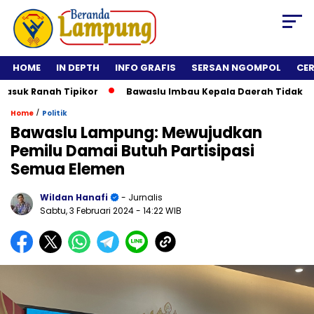
HOME
IN DEPTH
INFO GRAFIS
SERSAN NGOMPOL
CE
anah Tipikor
Bawaslu Imbau Kepala Daerah Tidak Rolling Ja
/
Home
Politik
Bawaslu Lampung: Mewujudkan
Pemilu Damai Butuh Partisipasi
Semua Elemen
Wildan Hanafi
- Jurnalis
Sabtu, 3 Februari 2024
- 14:22 WIB