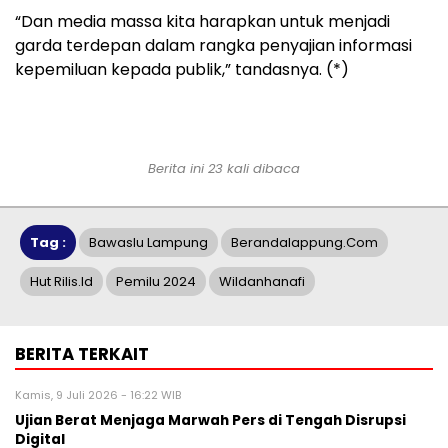
“Dan media massa kita harapkan untuk menjadi
garda terdepan dalam rangka penyajian informasi
kepemiluan kepada publik,” tandasnya. (*)
Berita ini 23 kali dibaca
Tag :
Bawaslu Lampung
Berandalappung.com
Hut Rilis.id
Pemilu 2024
Wildanhanafi
BERITA TERKAIT
Kamis, 9 Juli 2026 - 16:22 WIB
Ujian Berat Menjaga Marwah Pers di Tengah Disrupsi
Digital