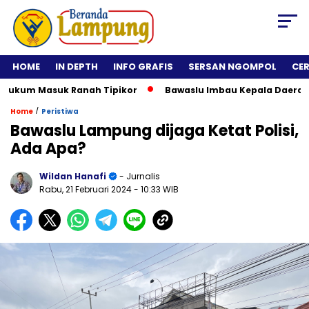
HOME
IN DEPTH
INFO GRAFIS
SERSAN NGOMPOL
CE
m Masuk Ranah Tipikor
Bawaslu Imbau Kepala Daerah Tidak R
/
Home
Peristiwa
Bawaslu Lampung dijaga Ketat Polisi,
Ada Apa?
Wildan Hanafi
- Jurnalis
Rabu, 21 Februari 2024
- 10:33 WIB