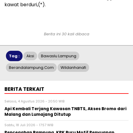
kawat berduri,(*).
Berita ini 30 kali dibaca
Tag :
Aksi
Bawaslu Lampung
Berandalampung.com
Wildanhanafi
BERITA TERKAIT
Selasa, 4 Agustus 2026 - 20:50 WIB
Api Kembali Terjang Kawasan TNBTS, Akses Bromo dari
Malang dan Lumajang Ditutup
Sabtu, 18 Juli 2026 - 17:57 WIB
Pencegahan Rampung, KPK Buru Motif Penyuapan