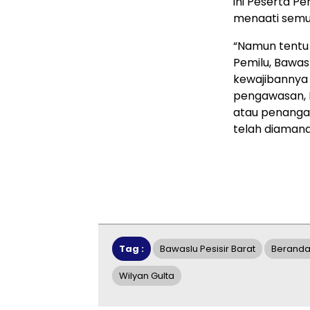
ini Peserta P
menaati semu
“Namun tentu 
Pemilu, Bawas
kewajibannya 
pengawasan, 
atau penangan
telah diamana
Tag :
Bawaslu Pesisir Barat
Berand
Wilyan Gulta