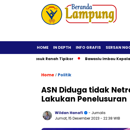
HOME
IN DEPTH
INFO GRAFIS
SERSAN NG
i Hukum Masuk Ranah Tipikor
Bawaslu Imbau Kepala Daerah T
Home
Politik
/
ASN Diduga tidak Netra
Lakukan Penelusuran
Wildan Hanafi
- Jurnalis
Jumat, 15 Desember 2023
- 22:38 WIB