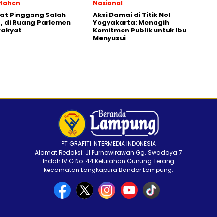
ntahan
Nasional
kat Pinggang Salah
Aksi Damai di Titik Nol
 di Ruang Parlemen
Yogyakarta: Menagih
rakyat
Komitmen Publik untuk Ibu
Menyusui
PT GRAFITI INTERMEDIA INDONESIA
Alamat Redaksi: Jl Purnawirawan Gg. Swadaya 7
Indah IV G No. 44 Kelurahan Gunung Terang
Kecamatan Langkapura Bandar Lampung.