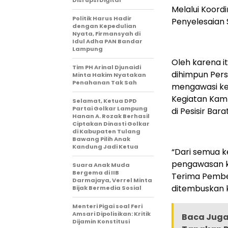
Melalui Koord
Politik Harus Hadir
Penyelesaian 
dengan Kepedulian
Nyata, Firmansyah di
Idul Adha PAN Bandar
Lampung
Oleh karena i
Tim PH Arinal Djunaidi
dihimpun Per
Minta Hakim Nyatakan
Penahanan Tak Sah
mengawasi ke
Kegiatan Kam
Selamat, Ketua DPD
Partai Golkar Lampung
di Pesisir Barat
Hanan A. Rozak Berhasil
Ciptakan Dinasti Golkar
di Kabupaten Tulang
Bawang Pilih Anak
Kandung Jadi Ketua
“Dari semua k
pengawasan ka
Suara Anak Muda
Bergema di IIB
Terima Pember
Darmajaya, Verrel Minta
ditembuskan k
Bijak Bermedia Sosial
Menteri Pigai soal Feri
Amsari Dipolisikan: Kritik
Baca Juga 
Dijamin Konstitusi