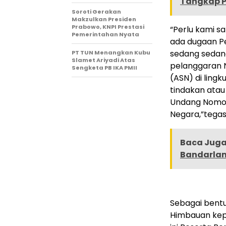
Tangkap P
Soroti Gerakan
Makzulkan Presiden
Prabowo, KNPI Prestasi
“Perlu kami s
Pemerintahan Nyata
ada dugaan Pe
sedang sedan
PT TUN Menangkan Kubu
Slamet Ariyadi Atas
pelanggaran N
Sengketa PB IKA PMII
(ASN) di ling
tindakan atau
Undang Nomor 
Negara,”tegas
Baca Juga 
Bandarlam
Sebagai bent
Himbauan kep