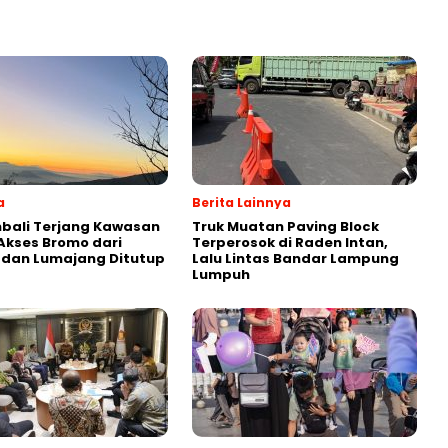
a
Berita Lainnya
bali Terjang Kawasan
Truk Muatan Paving Block
Akses Bromo dari
Terperosok di Raden Intan,
 dan Lumajang Ditutup
Lalu Lintas Bandar Lampung
Lumpuh