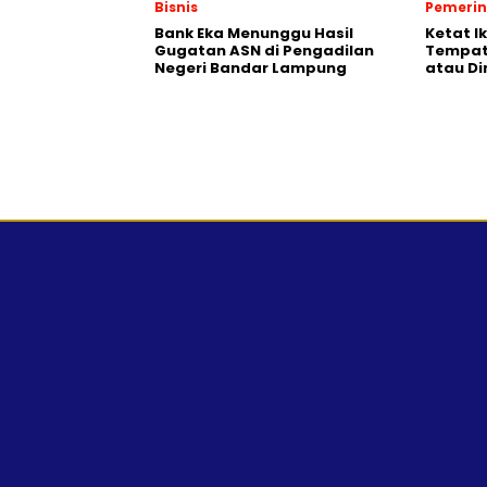
Bisnis
Pemeri
Bank Eka Menunggu Hasil
Ketat I
Gugatan ASN di Pengadilan
Tempat,
Negeri Bandar Lampung
atau Di