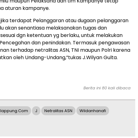
emilu maupun Pelaksana dan tim Kampanye tetap
a aturan kampanye.
jika terdapat Pelanggaran atau dugaan pelanggaran
lu akan senantiasa melaksanakan tugas dan
sesuai dgn ketentuan yg berlaku, untuk melakukan
Pencegahan dan penindakan. Termasuk pengawasan
an terhadap netralitas ASN, TNI maupun Polri karena
tkan oleh Undang-Undang,”tukas J.Wilyan Gulta.
Berita ini 80 kali dibaca
alappung.com
J
Netralitas ASN
Wildanhanafi