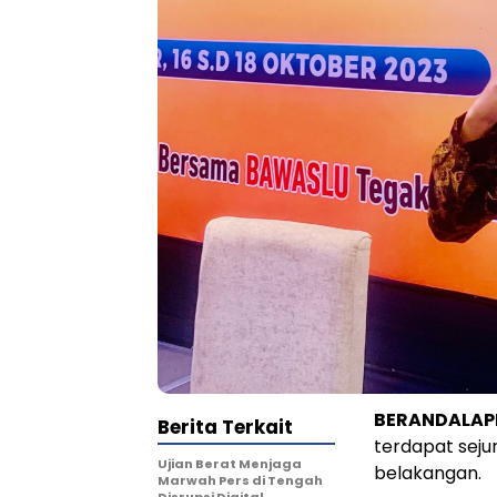
BERANDALA
Berita Terkait
terdapat sej
Ujian Berat Menjaga
belakangan.
Marwah Pers di Tengah
Disrupsi Digital